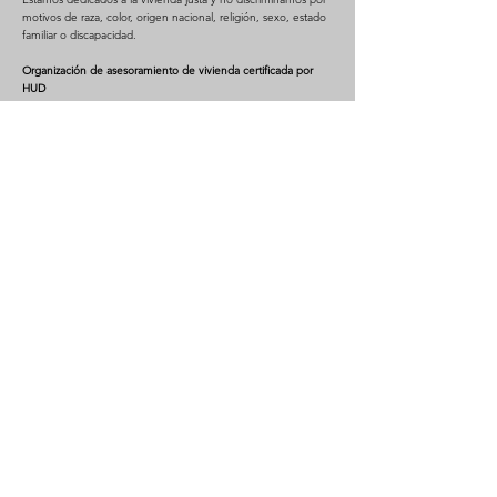
motivos de raza, color, origen nacional, religión, sexo, estado
familiar o discapacidad.
Organización de asesoramiento de vivienda certificada por
HUD
© 2022 Coalición Española por la Vivienda
Región Norte:
Región Sudeste:
1922 N. Pulaski Rd.
9010 S Comercial Ave.
Chicago, IL 60639
Chicago, IL 60617
(773) 342-7575
(773) 933-7575
Consultas generales:
Región Suroeste:
ayuda@sc4housing.or
(312) 850-2660
g
Carreras
| Portal del empleado